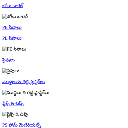
బోలు బారెల్
PE సీసాలు
PE సీసాలు
పైపులు
ముద్దలు & గట్టి ప్లాస్టిక్‌లు
ఫ్లేక్స్ & చిప్స్
PS ఫోమ్ మెటీరియల్స్