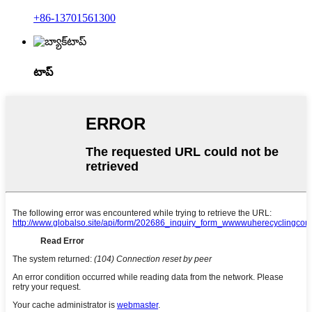
+86-13701561300
టాప్