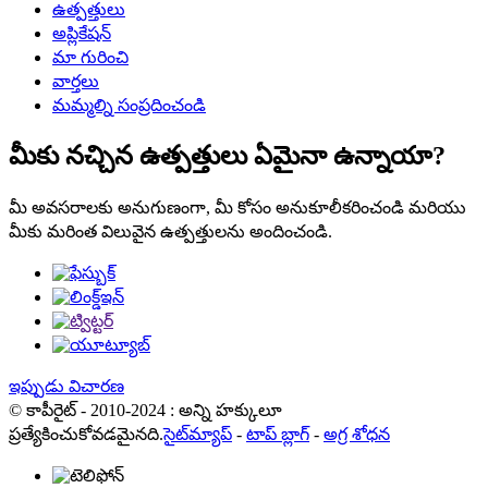
ఉత్పత్తులు
అప్లికేషన్
మా గురించి
వార్తలు
మమ్మల్ని సంప్రదించండి
మీకు నచ్చిన ఉత్పత్తులు ఏమైనా ఉన్నాయా?
మీ అవసరాలకు అనుగుణంగా, మీ కోసం అనుకూలీకరించండి మరియు
మీకు మరింత విలువైన ఉత్పత్తులను అందించండి.
ఇప్పుడు విచారణ
© కాపీరైట్ - 2010-2024 : అన్ని హక్కులూ
ప్రత్యేకించుకోవడమైనది.
సైట్‌మ్యాప్
-
టాప్ బ్లాగ్
-
అగ్ర శోధన