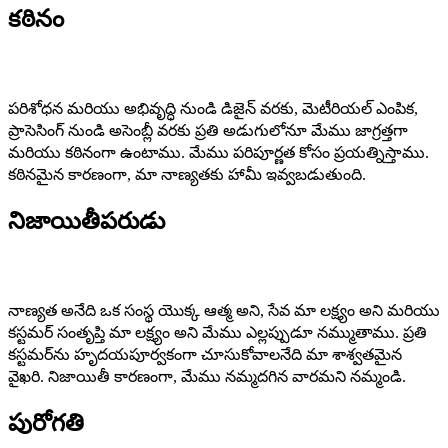
కఠినం
పరిశోధన మరియు అభివృద్ధి నుండి డిజైన్ వరకు, మెటీరియల్ ఎంపిక,
ప్రాసెసింగ్ నుండి అసెంబ్లీ వరకు ప్రతి అడుగులోనూ మేము జాగ్రత్తగా
మరియు కఠినంగా ఉంటాము. మేము పరిపూర్ణత కోసం ప్రయత్నిస్తాము.
కఠినమైన కారణంగా, మా నాణ్యతకు హామీ ఇవ్వబడుతుంది.
నిజాయితీపరుడు
నాణ్యత అనేది ఒక సంస్థ యొక్క ఆత్మ అని, సేవ మా లక్ష్యం అని మరియు
కస్టమర్ సంతృప్తి మా లక్ష్యం అని మేము ఎల్లప్పుడూ నమ్ముతాము. ప్రతి
కస్టమర్‌ను హృదయపూర్వకంగా చూసుకోవాలనేది మా శాశ్వతమైన
వైఖరి. నిజాయితీ కారణంగా, మేము నమ్మదగిన వారమని నమ్మండి.
పురోగతి