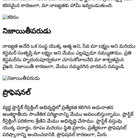
కఠినమైన కారణంగా, మా నాణ్యతకు హామీ ఇవ్వబడుతుంది.
నిజాయితీపరుడు
నాణ్యత అనేది ఒక సంస్థ యొక్క ఆత్మ అని, సేవ మా లక్ష్యం అని మరియు
కస్టమర్ సంతృప్తి మా లక్ష్యం అని మేము ఎల్లప్పుడూ నమ్ముతాము. ప్రతి
కస్టమర్‌ను హృదయపూర్వకంగా చూసుకోవాలనేది మా శాశ్వతమైన
వైఖరి. నిజాయితీ కారణంగా, మేము నమ్మదగిన వారమని నమ్మండి.
ప్రొఫెషనల్
వ్యర్థ ప్లాస్టిక్ రీసైక్లింగ్ అభివృద్ధిలో ప్రత్యేకత కలిగిన అధునాతన
అంతర్జాతీయ సాంకేతిక పరిజ్ఞానాన్ని మేము అవలంబిస్తున్నాము. ప్లాస్టిక్
రీసైక్లింగ్ పరికరాల శ్రేణిని మేము అభివృద్ధి చేసాము. ప్లాస్టిక్ వస్తువు
యొక్క పదార్థం, రూపం మరియు స్థితి ప్రకారం, ప్రత్యేకంగా ప్రొఫెషనల్
పరిష్కారాన్ని అందించడానికి. ప్రొఫెషనల్ కారణంగా, మీరు