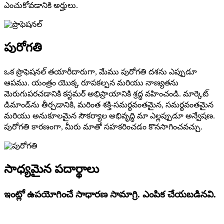
ఎంచుకోవడానికి అర్హులు.
పురోగతి
ఒక ప్రొఫెషనల్ తయారీదారుగా, మేము పురోగతి దశను ఎప్పుడూ
ఆపము. యంత్రం యొక్క రూపకల్పన మరియు నాణ్యతను
మెరుగుపరచడానికి కస్టమర్ అభిప్రాయానికి శ్రద్ధ వహించండి. మార్కెట్
డిమాండ్‌ను తీర్చడానికి, మరింత శక్తి-సమర్థవంతమైన, సమర్థవంతమైన
మరియు అనుకూలమైన సౌకర్యాల అభివృద్ధి మా ఎల్లప్పుడూ అన్వేషణ.
పురోగతి కారణంగా, మీరు మాతో సహకరించడం కొనసాగించవచ్చు.
సాధ్యమైన పదార్థాలు
ఇంట్లో ఉపయోగించే సాధారణ సామాగ్రి. ఎంపిక చేయబడినవి.