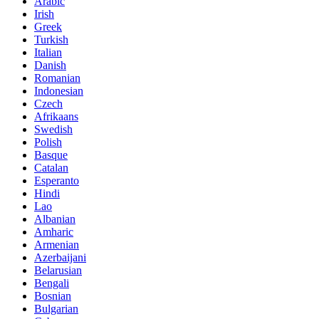
Arabic
Irish
Greek
Turkish
Italian
Danish
Romanian
Indonesian
Czech
Afrikaans
Swedish
Polish
Basque
Catalan
Esperanto
Hindi
Lao
Albanian
Amharic
Armenian
Azerbaijani
Belarusian
Bengali
Bosnian
Bulgarian