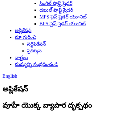
సింగిల్ షాఫ్ట్ ష్రెడర్
డబుల్ షాఫ్ట్ ష్రెడర్
MPS పైప్ ష్రెడర్ యూనిట్
BPS పైప్ ష్రెడర్ యూనిట్
అప్లికేషన్
మా గురించి
సర్టిఫికేషన్
ప్రదర్శన
వార్తలు
మమ్మల్ని సంప్రదించండి
English
అప్లికేషన్
వూహే యొక్క వ్యాపార దృక్పథం