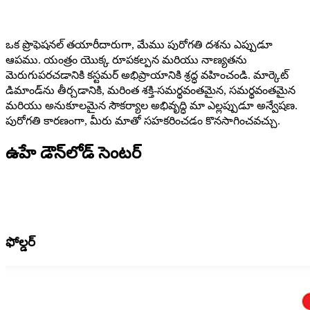
ఒక ప్రొఫెషనల్ తయారీదారుగా, మేము పురోగతి దశను ఎప్పుడూ
ఆపము. యంత్రం యొక్క రూపకల్పన మరియు నాణ్యతను
మెరుగుపరచడానికి కస్టమర్ అభిప్రాయానికి శ్రద్ధ వహించండి. మార్కెట్
డిమాండ్‌ను తీర్చడానికి, మరింత శక్తి-సమర్థవంతమైన, సమర్థవంతమైన
మరియు అనుకూలమైన సౌకర్యాల అభివృద్ధి మా ఎల్లప్పుడూ అన్వేషణ.
పురోగతి కారణంగా, మీరు మాతో సహకరించడం కొనసాగించవచ్చు.
ఉహే డౌన్‌లోడ్ సెంటర్
ఫోల్డర్