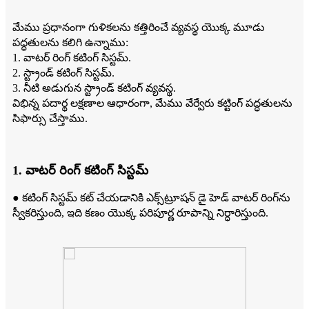
మేము ప్రధానంగా గుళికలను కత్తిరించే వ్యవస్థ యొక్క మూడు
పద్ధతులను కలిగి ఉన్నాము:
1. వాటర్ రింగ్ కటింగ్ సిస్టమ్.
2. స్ట్రాండ్ కటింగ్ సిస్టమ్.
3. నీటి అడుగున స్ట్రాండ్ కటింగ్ వ్యవస్థ.
విభిన్న పదార్థ లక్షణాల ఆధారంగా, మేము వేర్వేరు కట్టింగ్ పద్ధతులను
సిఫార్సు చేస్తాము.
1. వాటర్ రింగ్ కటింగ్ సిస్టమ్
● కటింగ్ సిస్టమ్ కట్ చేయడానికి ఎక్స్‌ట్రూషన్ డై హెడ్ వాటర్ రింగ్‌ను
స్వీకరిస్తుంది, ఇది కణం యొక్క పరిపూర్ణ రూపాన్ని నిర్ధారిస్తుంది.