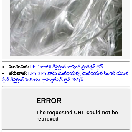
మునుపటి:
PET బాటిళ్ల రీసైక్లింగ్ వాషింగ్ ప్రొడక్షన్ లైన్
తరువాత:
EPS XPS ఫోమ్ మెటీరియల్స్ మెటీరియల్ సింగిల్ డబుల్
స్టేజ్ రీసైక్లింగ్ మరియు గ్రాన్యులేషన్ లైన్ మెషిన్