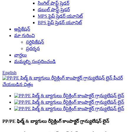
సింగిల్ షాఫ్ట్ ష్రెడర్
డబుల్ షాఫ్ట్ ష్రెడర్
MPS పైప్ ష్రెడర్ యూనిట్
BPS పైప్ ష్రెడర్ యూనిట్
అప్లికేషన్
మా గురించి
సర్టిఫికేషన్
ప్రదర్శన
వార్తలు
మమ్మల్ని సంప్రదించండి
English
PP/PE ఫిల్మ్ & బ్యాగులు రీసైక్లింగ్ కాంపాక్టర్ గ్రాన్యులేషన్ లైన్