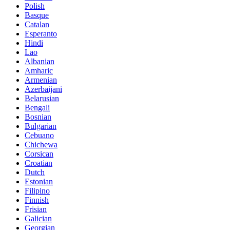
Polish
Basque
Catalan
Esperanto
Hindi
Lao
Albanian
Amharic
Armenian
Azerbaijani
Belarusian
Bengali
Bosnian
Bulgarian
Cebuano
Chichewa
Corsican
Croatian
Dutch
Estonian
Filipino
Finnish
Frisian
Galician
Georgian