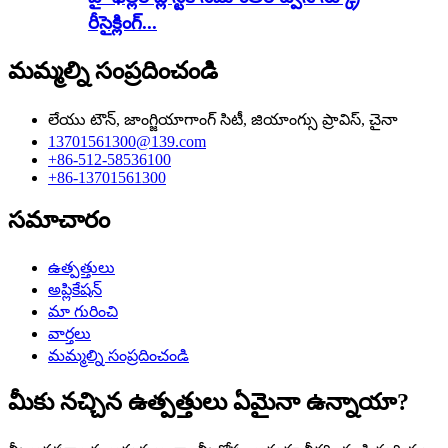
రీసైక్లింగ్...
మమ్మల్ని సంప్రదించండి
లేయు టౌన్, జాంగ్జియాగాంగ్ సిటీ, జియాంగ్సు ప్రావిస్, చైనా
13701561300@139.com
+86-512-58536100
+86-13701561300
సమాచారం
ఉత్పత్తులు
అప్లికేషన్
మా గురించి
వార్తలు
మమ్మల్ని సంప్రదించండి
మీకు నచ్చిన ఉత్పత్తులు ఏమైనా ఉన్నాయా?