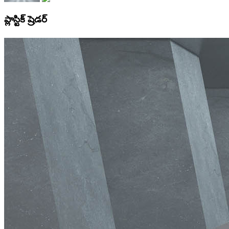
ప్లాస్టిక్ ష్రెడర్