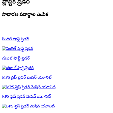
ప్లాస్టిక్ ష్రెడర్
సాధారణ పదార్థాల ఎంపిక
సింగిల్ షాఫ్ట్ ష్రెడర్
డబుల్ షాఫ్ట్ ష్రెడర్
MPS పైప్ ష్రెడర్ మెషిన్ యూనిట్
BPS పైప్ ష్రెడర్ మెషిన్ యూనిట్