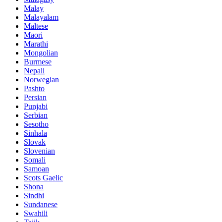
Malay
Malayalam
Maltese
Maori
Marathi
Mongolian
Burmese
Nepali
Norwegian
Pashto
Persian
Punjabi
Serbian
Sesotho
Sinhala
Slovak
Slovenian
Somali
Samoan
Scots Gaelic
Shona
Sindhi
Sundanese
Swahili