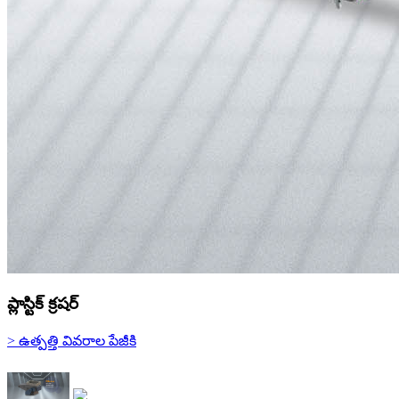
ప్లాస్టిక్ క్రషర్
> ఉత్పత్తి వివరాల పేజీకి