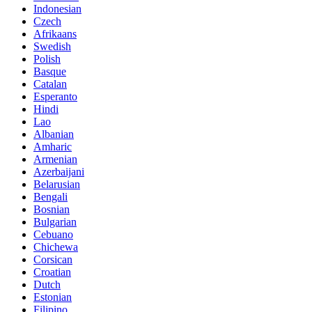
Indonesian
Czech
Afrikaans
Swedish
Polish
Basque
Catalan
Esperanto
Hindi
Lao
Albanian
Amharic
Armenian
Azerbaijani
Belarusian
Bengali
Bosnian
Bulgarian
Cebuano
Chichewa
Corsican
Croatian
Dutch
Estonian
Filipino