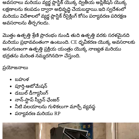
అవసరాలు మరియు వ్యర్థ ప్లాస్టిక్ యొక్క ద్వితీయ అప్లికేషన్ యొక్క
లక్షణాలను కలపడం ద్వారా అభివృద్ధి చేయబడ్డాయి.ఇది స్వదేశంలో
మరియు విదేశాలలో వ్యర్థ ప్లాస్టిక్ రీసైక్లింగ్ కోసం పర్యావరణ పరిరక్షణ
అవసరాలను తీర్చగలదు.
మొత్తం ఉత్పత్తి శ్రేణి ప్రారంభం నుండి తుది ఉత్పత్తి వరకు సరళమైనది
మరియు ప్రభావవంతంగా ఉంటుంది. CE ధృవీకరణ యొక్క అవసరాలకు
అనుగుణంగా ఉత్పత్తి ప్రక్రియ యంత్రం యొక్క నాణ్యత మరియు
భద్రతను మరింత నమ్మదగినదిగా చేస్తుంది.
ప్రయోజనాలు
బహుళ
పూర్తి-ఆటోమేషన్
డబుల్ డీగ్యాసింగ్
నాన్-స్టాప్ స్క్రీన్ ఛేంజర్
నీటి వలయాలను గుళికలుగా మార్చే వ్యవస్థ
పర్యావరణ మరియు RP