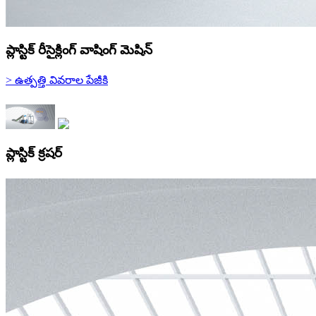
ప్లాస్టిక్ రీసైక్లింగ్ వాషింగ్ మెషిన్
> ఉత్పత్తి వివరాల పేజీకి
ప్లాస్టిక్ క్రషర్