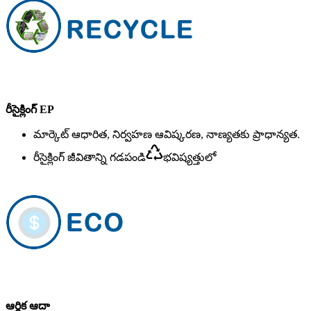
రీసైక్లింగ్ EP
మార్కెట్ ఆధారిత, నిర్వహణ ఆవిష్కరణ, నాణ్యతకు ప్రాధాన్యత.
రీసైక్లింగ్ జీవితాన్ని గడపండి
భవిష్యత్తులో
ఆర్థిక ఆదా