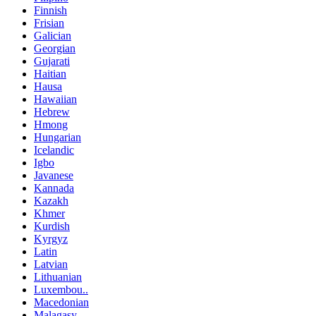
Finnish
Frisian
Galician
Georgian
Gujarati
Haitian
Hausa
Hawaiian
Hebrew
Hmong
Hungarian
Icelandic
Igbo
Javanese
Kannada
Kazakh
Khmer
Kurdish
Kyrgyz
Latin
Latvian
Lithuanian
Luxembou..
Macedonian
Malagasy