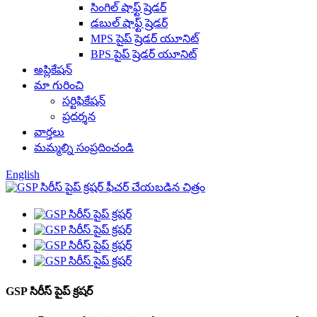
సింగిల్ షాఫ్ట్ ష్రెడర్
డబుల్ షాఫ్ట్ ష్రెడర్
MPS పైప్ ష్రెడర్ యూనిట్
BPS పైప్ ష్రెడర్ యూనిట్
అప్లికేషన్
మా గురించి
సర్టిఫికేషన్
ప్రదర్శన
వార్తలు
మమ్మల్ని సంప్రదించండి
English
GSP సిరీస్ పైప్ క్రషర్