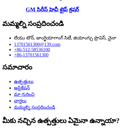
GM సిరీస్ హెవీ టైప్ క్రషర్
మమ్మల్ని సంప్రదించండి
లేయు టౌన్, జాంగ్జియాగాంగ్ సిటీ, జియాంగ్సు ప్రావిస్, చైనా
13701561300@139.com
+86-512-58536100
+86-13701561300
సమాచారం
ఉత్పత్తులు
అప్లికేషన్
మా గురించి
వార్తలు
మమ్మల్ని సంప్రదించండి
మీకు నచ్చిన ఉత్పత్తులు ఏమైనా ఉన్నాయా?