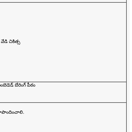
ేడి చికిత్స
ఎంబెడెడ్ బేరింగ్ పీఠం
రూపొందించాలి.