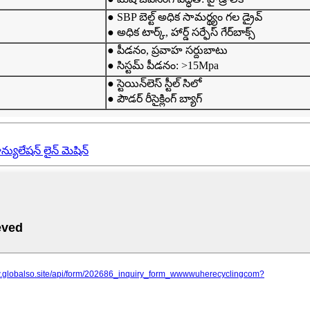
● SBP బెల్ట్ అధిక సామర్థ్యం గల డ్రైవ్
● అధిక టార్క్, హార్డ్ సర్ఫేస్ గేర్‌బాక్స్
● పీడనం, ప్రవాహ సర్దుబాటు
● సిస్టమ్ పీడనం: >15Mpa
● స్టెయిన్‌లెస్ స్టీల్ సిలో
● పౌడర్ రీసైక్లింగ్ బ్యాగ్
రాన్యులేషన్ లైన్ మెషిన్