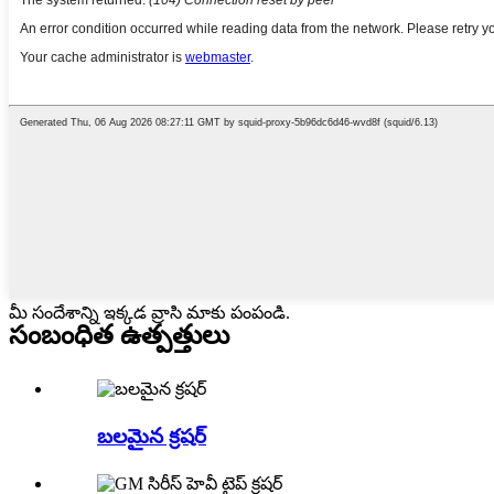
మీ సందేశాన్ని ఇక్కడ వ్రాసి మాకు పంపండి.
సంబంధిత ఉత్పత్తులు
బలమైన క్రషర్