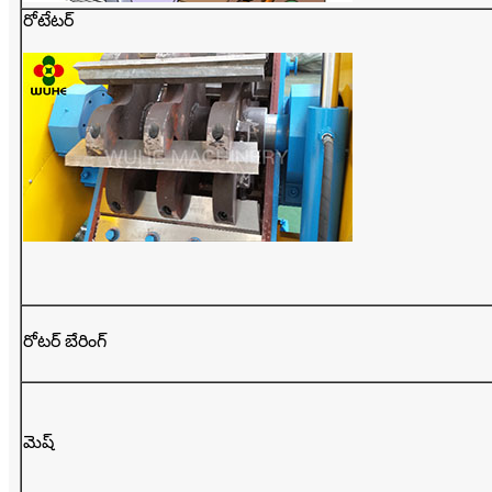
రోటేటర్
రోటర్ బేరింగ్
మెష్