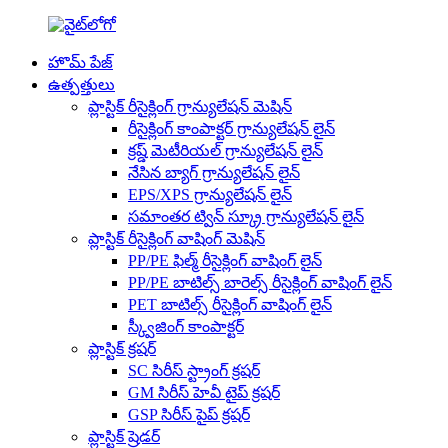
హొమ్ పేజ్
ఉత్పత్తులు
ప్లాస్టిక్ రీసైక్లింగ్ గ్రాన్యులేషన్ మెషిన్
రీసైక్లింగ్ కాంపాక్టర్ గ్రాన్యులేషన్ లైన్
క్రష్డ్ మెటీరియల్ గ్రాన్యులేషన్ లైన్
నేసిన బ్యాగ్ గ్రాన్యులేషన్ లైన్
EPS/XPS గ్రాన్యులేషన్ లైన్
సమాంతర ట్విన్ స్క్రూ గ్రాన్యులేషన్ లైన్
ప్లాస్టిక్ రీసైక్లింగ్ వాషింగ్ మెషిన్
PP/PE ఫిల్మ్ రీసైక్లింగ్ వాషింగ్ లైన్
PP/PE బాటిల్స్ బారెల్స్ రీసైక్లింగ్ వాషింగ్ లైన్
PET బాటిల్స్ రీసైక్లింగ్ వాషింగ్ లైన్
స్క్వీజింగ్ కాంపాక్టర్
ప్లాస్టిక్ క్రషర్
SC సిరీస్ స్ట్రాంగ్ క్రషర్
GM సిరీస్ హెవీ టైప్ క్రషర్
GSP సిరీస్ పైప్ క్రషర్
ప్లాస్టిక్ ష్రెడర్