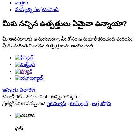
వార్తలు
మమ్మల్ని సంప్రదించండి
మీకు నచ్చిన ఉత్పత్తులు ఏమైనా ఉన్నాయా?
మీ అవసరాలకు అనుగుణంగా, మీ కోసం అనుకూలీకరించండి మరియు
మీకు మరింత విలువైన ఉత్పత్తులను అందించండి.
ఇప్పుడు విచారణ
© కాపీరైట్ - 2010-2024 : అన్ని హక్కులూ
ప్రత్యేకించుకోవడమైనది.
సైట్‌మ్యాప్
-
టాప్ బ్లాగ్
-
అగ్ర శోధన
ఫోన్