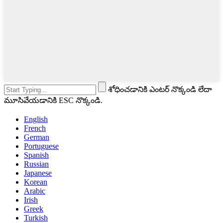
శోధించడానికి ఎంటర్ నొక్కండి లేదా
మూసివేయడానికి ESC నొక్కండి.
English
French
German
Portuguese
Spanish
Russian
Japanese
Korean
Arabic
Irish
Greek
Turkish