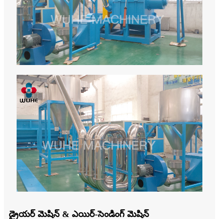
డ్రైయర్ మెషిన్ & ఎయిర్-సెండింగ్ మెషిన్