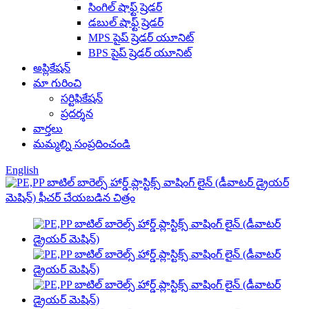
సింగిల్ షాఫ్ట్ ష్రెడర్
డబుల్ షాఫ్ట్ ష్రెడర్
MPS పైప్ ష్రెడర్ యూనిట్
BPS పైప్ ష్రెడర్ యూనిట్
అప్లికేషన్
మా గురించి
సర్టిఫికేషన్
ప్రదర్శన
వార్తలు
మమ్మల్ని సంప్రదించండి
English