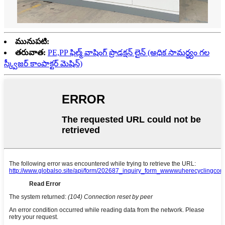
మునుపటి:
తరువాత:
PE,PP ఫిల్మ్ వాషింగ్ ప్రొడక్షన్ లైన్ (అధిక సామర్థ్యం గల
స్క్వీజర్ కాంపాక్టర్ మెషిన్)