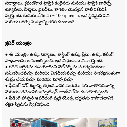
పదార్థాలు, క్రమరహిత ప్లాస్టిక్ కంటైనర్లు మరియు ప్లాస్టిక్ బారెల్స్,
ట్యూబ్‌లు, ఫిల్మ్‌లు, ఫైబర్‌లు, కాగితం మొదలైన వాటి రికవరీకి
వర్తిస్తుంది. కుదురు వేగం 45 ~ 100 rpm/min, ఇది స్థిరమైన పని
మరియు తక్కువ శబ్దాన్ని కలిగి ఉంటుంది.
క్రషర్ యంత్రం
● ఈ యంత్రం ఉక్కు నిర్మాణం, కాస్టింగ్ ఉక్కు ఫ్రేమ్, ఉక్కు కటింగ్
సాధనాలను అవలంబిస్తుంది, ఇది విభజనను నివారిస్తుంది.
● కదిలే జల్లెడను ఉపయోగించి నెట్‌వర్క్‌ను సౌకర్యవంతంగా
సమీకరించవచ్చు మరియు విడదీయవచ్చు మరియు సౌకర్యవంతంగా
శుభ్రం చేయవచ్చు మరియు మార్చవచ్చు.
● ఫీడింగ్ డోర్ శబ్దాన్ని తగ్గించడానికి మరియు పని వాతావరణాన్ని
మెరుగుపరచడానికి ఇన్సులేషన్ శాండ్‌విచ్‌ను ఉపయోగిస్తుంది.
● ఫీడింగ్ హాప్పర్ ఆపరేటింగ్ వ్యక్తి యొక్క భద్రతను కాపాడటానికి
రక్షణ స్విచ్‌ను స్వీకరిస్తుంది.