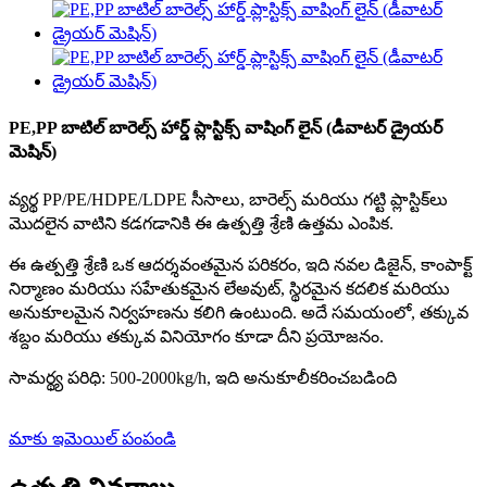
PE,PP బాటిల్ బారెల్స్ హార్డ్ ప్లాస్టిక్స్ వాషింగ్ లైన్ (డీవాటర్ డ్రైయర్
మెషిన్)
వ్యర్థ PP/PE/HDPE/LDPE సీసాలు, బారెల్స్ మరియు గట్టి ప్లాస్టిక్‌లు
మొదలైన వాటిని కడగడానికి ఈ ఉత్పత్తి శ్రేణి ఉత్తమ ఎంపిక.
ఈ ఉత్పత్తి శ్రేణి ఒక ఆదర్శవంతమైన పరికరం, ఇది నవల డిజైన్, కాంపాక్ట్
నిర్మాణం మరియు సహేతుకమైన లేఅవుట్, స్థిరమైన కదలిక మరియు
అనుకూలమైన నిర్వహణను కలిగి ఉంటుంది. అదే సమయంలో, తక్కువ
శబ్దం మరియు తక్కువ వినియోగం కూడా దీని ప్రయోజనం.
సామర్థ్య పరిధి: 500-2000kg/h, ఇది అనుకూలీకరించబడింది
మాకు ఇమెయిల్ పంపండి