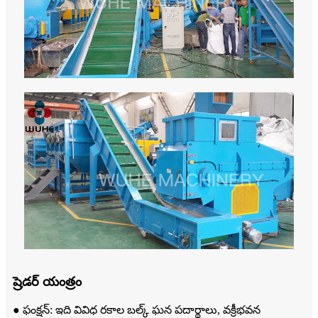
ష్రెడర్ యంత్రం
● ఫంక్షన్: ఇది వివిధ రకాల బల్క్ ఘన పదార్థాలు, వక్రీభవన