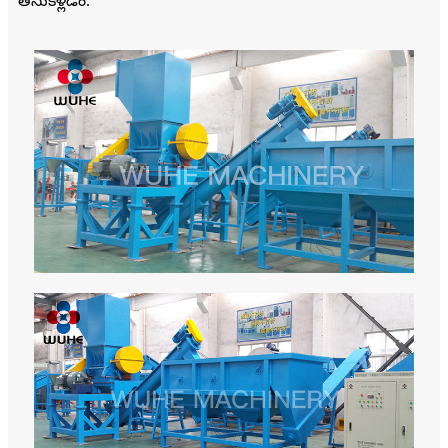
తీసుకెళ్లడం.