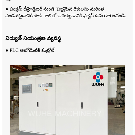
● ఫంక్షన్: డీహైడ్రేటర్ నుండి శుభ్రమైన రేకులను మరింత
ఎండబెట్టడానికి పొడి గాలితో ఆరబెట్టడానికి ఫ్యాన్ ఉపయోగించండి.
విద్యుత్ నియంత్రణ వ్యవస్థ
● PLC ఆటోమేటిక్ కంట్రోల్