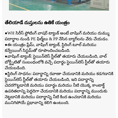
తేలియాడే దుస్తులను ఉతికే యంత్రం
●WH సిరీస్ ఫ్లోటింగ్ వాషర్ ట్యాంక్ అంటే వాషింగ్ మరియు దుమ్ము
పదార్థాల నుండి PE ఫిల్మ్‌లు & PP నేసిన బ్యాగ్‌లను వేరు చేయడం.
●ఈ యంత్రం ఫ్రేమ్, వాషింగ్ ట్యాంక్, స్టిరింగ్ టూల్ మరియు
కన్వేయింగ్ సిస్టమ్‌తో రూపొందించబడింది.
●వాషింగ్ ట్యాంక్: స్టెయిన్‌లెస్ స్టీల్‌తో తయారు చేయబడింది, వాల్
బోర్డ్
నీటితో సంబంధంలోకి వచ్చే పదార్థం స్టెయిన్‌లెస్ స్టీల్‌తో తయారు
చేయబడింది.
●స్టిరింగ్ సాధనం: పదార్థాన్ని రవాణా చేయడానికి మరియు కడగడానికి
స్టెయిన్‌లెస్ స్టీల్‌తో తయారు చేయబడింది, ఇది పదార్థాన్ని
చెదరగొట్టడానికి మరియు పదార్థం మరియు నీటి యొక్క కాంటాక్ట్
ఉపరితలాన్ని పెద్దదిగా చేయడానికి మరియు పదార్థాన్ని ముందుకు
నెట్టడానికి మరియు పదార్థాన్ని నీటి కింద ఉంచడానికి మరియు
మునిగిపోయే ప్రభావాన్ని కలిగి ఉంటుంది.