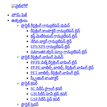
హొమ్ పేజ్
ఉత్పత్తులు
ప్లాస్టిక్ రీసైక్లింగ్ గ్రాన్యులేషన్ మెషిన్
రీసైక్లింగ్ కాంపాక్టర్ గ్రాన్యులేషన్ లైన్
క్రష్డ్ మెటీరియల్ గ్రాన్యులేషన్ లైన్
నేసిన బ్యాగ్ గ్రాన్యులేషన్ లైన్
EPS/XPS గ్రాన్యులేషన్ లైన్
సమాంతర ట్విన్ స్క్రూ గ్రాన్యులేషన్ లైన్
ప్లాస్టిక్ రీసైక్లింగ్ వాషింగ్ మెషిన్
PP/PE ఫిల్మ్ రీసైక్లింగ్ వాషింగ్ లైన్
PP/PE బాటిల్స్ బారెల్స్ రీసైక్లింగ్ వాషింగ్ లైన్
PET బాటిల్స్ రీసైక్లింగ్ వాషింగ్ లైన్
స్క్వీజింగ్ కాంపాక్టర్
ప్లాస్టిక్ క్రషర్
SC సిరీస్ స్ట్రాంగ్ క్రషర్
GM సిరీస్ హెవీ టైప్ క్రషర్
GSP సిరీస్ పైప్ క్రషర్
ప్లాస్టిక్ ష్రెడర్