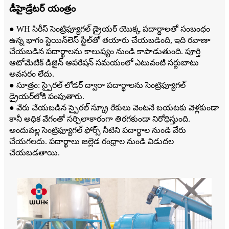
డీహైడ్రేటర్ యంత్రం
● WH సిరీస్ సెంట్రిఫ్యూగల్ డ్రైయర్ యొక్క పదార్థాలతో సంబంధం
ఉన్న భాగం స్టెయిన్‌లెస్ స్టీల్‌తో తయారు చేయబడింది, ఇది రవాణా
చేయబడిన పదార్థాలను కాలుష్యం నుండి కాపాడుతుంది. పూర్తి
ఆటోమేటిక్ డిజైన్ ఆపరేషన్ సమయంలో ఎటువంటి సర్దుబాటు
అవసరం లేదు.
● సూత్రం: స్పైరల్ లోడర్ ద్వారా పదార్థాలను సెంట్రిఫ్యూగల్
డ్రైయర్‌లోకి పంపుతారు.
● వేరు చేయబడిన స్పైరల్ స్క్రూ రేకులు వెంటనే బయటకు వెళ్లకుండా
కానీ అధిక వేగంతో సర్పిలాకారంగా తిరగకుండా నిరోధిస్తుంది.
అందువల్ల సెంట్రిఫ్యూగల్ ఫోర్స్ నీటిని పదార్థాల నుండి వేరు
చేయగలదు. పదార్థాలు జల్లెడ రంధ్రాల నుండి విడుదల
చేయబడతాయి.