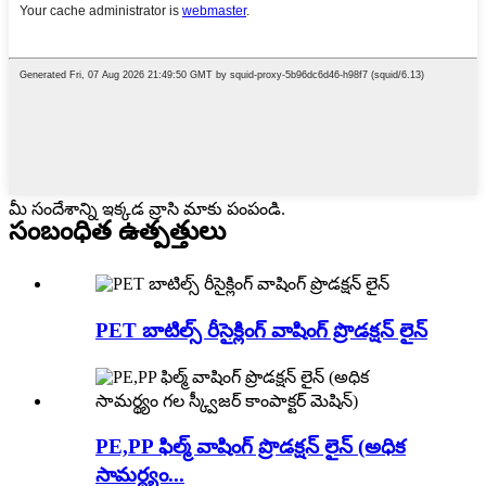
మీ సందేశాన్ని ఇక్కడ వ్రాసి మాకు పంపండి.
సంబంధిత ఉత్పత్తులు
PET బాటిల్స్ రీసైక్లింగ్ వాషింగ్ ప్రొడక్షన్ లైన్
PE,PP ఫిల్మ్ వాషింగ్ ప్రొడక్షన్ లైన్ (అధిక
సామర్థ్యం...