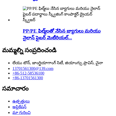
PP/PE ఫిల్మ్‌లతో నేసిన బ్యాగులు మరియు
నైలాన్ ఫైబర్ మెటీరియల్...
మమ్మల్ని సంప్రదించండి
లేయు టౌన్, జాంగ్జియాగాంగ్ సిటీ, జియాంగ్సు ప్రావిస్, చైనా
13701561300@139.com
+86-512-58536100
+86-13701561300
సమాచారం
ఉత్పత్తులు
అప్లికేషన్
మా గురించి