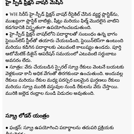
హై స్పీడ్ ఫ్రిక్షన్ వాషర్ మెషిన్
● WH సిరీస్ హై-స్పీడ్ ఫ్రిక్షన్ వాషర్ రీసైకిల్ చేసిన వ్యర్థ ప్లాస్టిక్‌ను,
ముఖ్యంగా ప్లాస్టిక్ బాటిళ్లు, షీట్లు మరియు ఫిల్మ్ మొదలైన వాటిని
కడగడానికి విస్తృతంగా ఉపయోగించబడుతుంది.
● హై-స్పీడ్ ఫ్రిక్షన్ వాషర్‌లోని పదార్థాలతో సంబంధం ఉన్న భాగం
స్టెయిన్‌లెస్ స్టీల్‌తో తయారు చేయబడింది, స్టెయిన్‌లెస్‌గా ఉంటుంది
మరియు కడిగిన పదార్థాలకు ఎటువంటి కాలుష్యం ఉండదు. పూర్తి
ఆటోమేటిక్ డిజైన్ ఆపరేషన్ సమయంలో ఎటువంటి సర్దుబాటు
అవసరం లేదు.
● సూత్రం: వేరు చేయబడిన స్పైరల్ స్క్రూ రేకులు వెంటనే బయటకు
వెళ్లకుండా కానీ అధిక వేగంతో తిరగకుండా ఉంచుతుంది. అందువల్ల
రేకులు మరియు రేకుల మధ్య పరస్పర బలమైన ఘర్షణలు రేకులు
మరియు స్క్రూ మురికి వస్తువుల నుండి రేకులను వేరు చేస్తాయి.
మురికి జల్లెడ రంధ్రాల నుండి విడుదల అవుతుంది.
స్క్రూ లోడర్ యంత్రం
● ఫంక్షన్: స్క్రూ ఉపయోగించి పదార్థాలను తదుపరి ప్రక్రియకు