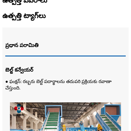
ఉత్పత్తి వివరాలు
ఉత్పత్తి ట్యాగ్‌లు
ప్రధాన పరామితి
బెల్ట్ కన్వేయర్
● ఫంక్షన్: రబ్బరు బెల్ట్ పదార్థాలను తదుపరి ప్రక్రియకు రవాణా
చేస్తుంది.